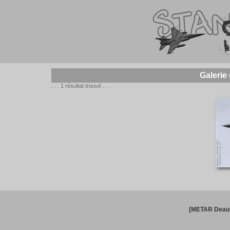
Galerie
. . . 1 résultat trouvé . . .
[METAR Deauv