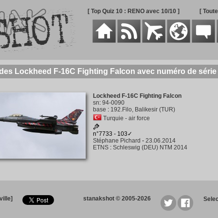
[ Top Quiz 10 : RENO avec 10/10 ]
[ Tout
 des Lockheed F-16C Fighting Falcon avec numéro de série
Lockheed F-16C Fighting Falcon
sn
:
94-0090
base
:
192.Filo, Balikesir (TUR)
Turquie - air force
n°7733 - 103✓
Stéphane Pichard
-
23.06.2014
ETNS
:
Schleswig (DEU) NTM 2014
ille]
stanakshot © 2005-2026
Sele