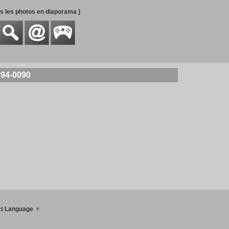
es les photos en diaporama ]
 94-0090
ct Language
▼