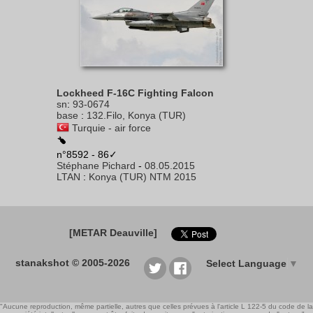
Lockheed F-16C Fighting Falcon
sn
:
93-0674
base
:
132.Filo, Konya (TUR)
Turquie - air force
n°8592 - 86✓
Stéphane Pichard
-
08.05.2015
LTAN
:
Konya (TUR) NTM 2015
[METAR Deauville]
stanakshot © 2005-2026
Select Language
▼
"Aucune reproduction, même partielle, autres que celles prévues à l'article L 122-5 du code de la