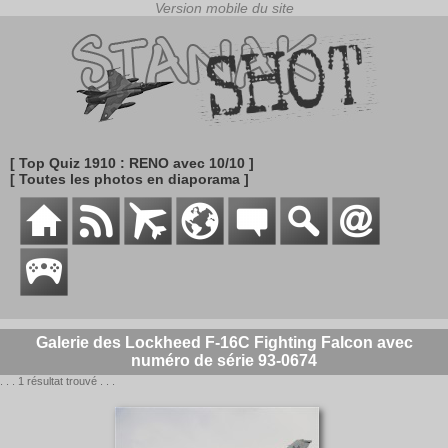
[ Top Quiz 1910 : RENO avec 10/10 ]
[ Toutes les photos en diaporama ]
Galerie des Lockheed F-16C Fighting Falcon avec
numéro de série 93-0674
. . . 1 résultat trouvé . . .