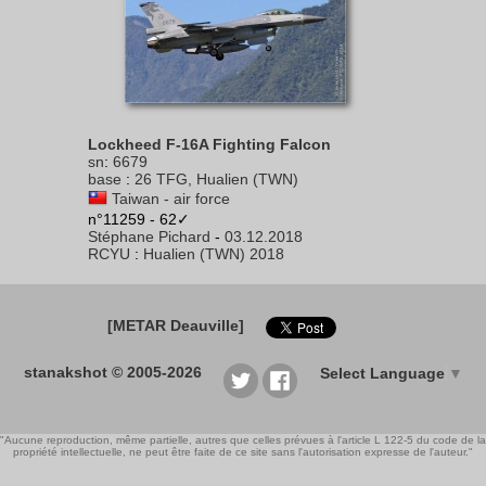
Lockheed F-16A Fighting Falcon
sn
:
6679
base
:
26 TFG, Hualien (TWN)
Taiwan - air force
n°11259 - 62✓
Stéphane Pichard
-
03.12.2018
RCYU
:
Hualien (TWN) 2018
[METAR Deauville]
stanakshot © 2005-2026
Select Language
▼
"Aucune reproduction, même partielle, autres que celles prévues à l'article L 122-5 du code de la
propriété intellectuelle, ne peut être faite de ce site sans l'autorisation expresse de l'auteur."