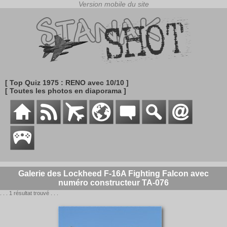
[ Top Quiz 1975 : RENO avec 10/10 ]
[ Toutes les photos en diaporama ]
Galerie des Lockheed F-16A Fighting Falcon avec
numéro constructeur TA-076
. . . 1 résultat trouvé . . .