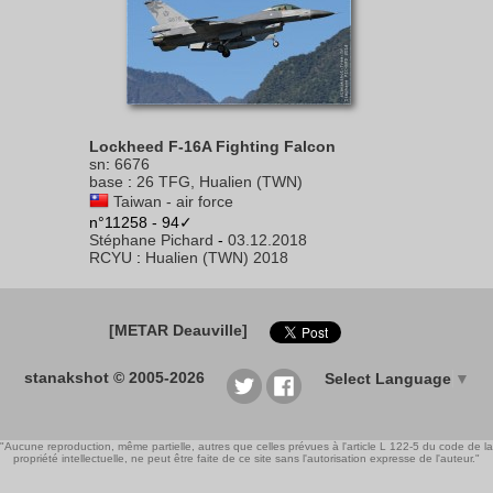
Lockheed F-16A Fighting Falcon
sn
:
6676
base
:
26 TFG, Hualien (TWN)
Taiwan - air force
n°11258 - 94✓
Stéphane Pichard
-
03.12.2018
RCYU
:
Hualien (TWN) 2018
[METAR Deauville]
stanakshot © 2005-2026
Select Language
▼
"Aucune reproduction, même partielle, autres que celles prévues à l'article L 122-5 du code de la
propriété intellectuelle, ne peut être faite de ce site sans l'autorisation expresse de l'auteur."