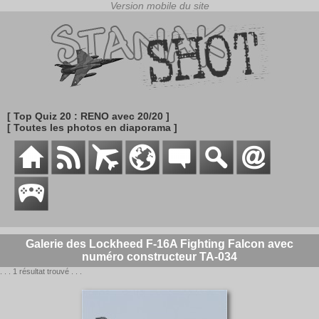
[ Top Quiz 20 : RENO avec 20/20 ]
[ Toutes les photos en diaporama ]
Galerie des Lockheed F-16A Fighting Falcon avec
numéro constructeur TA-034
. . . 1 résultat trouvé . . .