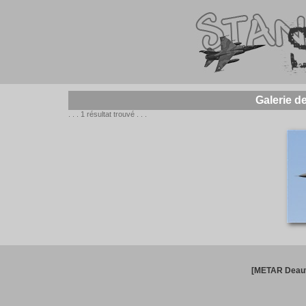
Galerie d
. . . 1 résultat trouvé . . .
[METAR Deauv