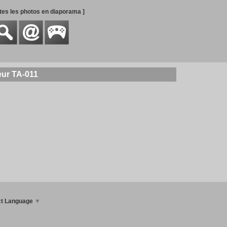
utes les photos en diaporama ]
eur TA-011
ct Language
▼