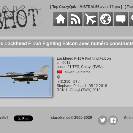
[ Top CrazyQuiz : MISTRAL56 avec 79 pts ]
[ To
es Lockheed F-16A Fighting Falcon avec numéro construct
Lockheed F-16A Fighting Falcon
sn
:
6611
base
:
21 TFG, Chiayi (TWN)
Taiwan - air force
n°11310 - 57✓
Stéphane Pichard
-
05.12.2018
RCKU
:
Chiayi (TWN) 2018
ille]
stanakshot © 2005-2026
Sele