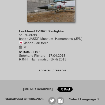
Lockheed F-104J Starfighter
sn
:
76-8698
base
:
JASDF Museum, Hamamatsu (JPN)
Japon - air force
n°1604 - 119✓
Stéphane Pichard
-
17.04.2013
RJNH
:
Hamamatsu (JPN) 2013
appareil préservé
[METAR Deauville]
stanakshot © 2005-2026
Select Language
▼