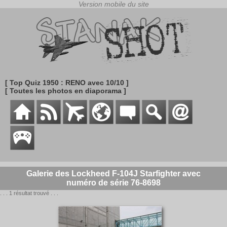
[ Top Quiz 1950 : RENO avec 10/10 ]
[ Toutes les photos en diaporama ]
Galerie des Lockheed F-104J Starfighter avec
numéro de série 76-8698
. . . 1 résultat trouvé . . .