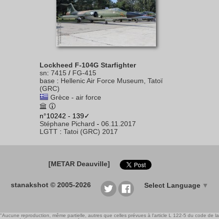
Lockheed F-104G Starfighter
sn
:
7415
/
FG-415
base
:
Hellenic Air Force Museum, Tatoï
(GRC)
Grèce - air force
n°10242 - 139✓
Stéphane Pichard
-
06.11.2017
LGTT
:
Tatoi (GRC) 2017
[METAR Deauville]
stanakshot © 2005-2026
Select Language
▼
"Aucune reproduction, même partielle, autres que celles prévues à l'article L 122-5 du code de la