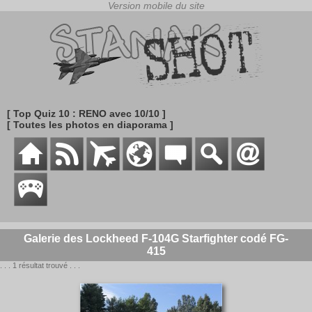
[ Top Quiz 10 : RENO avec 10/10 ]
[ Toutes les photos en diaporama ]
Galerie des Lockheed F-104G Starfighter codé FG-
415
. . . 1 résultat trouvé . . .