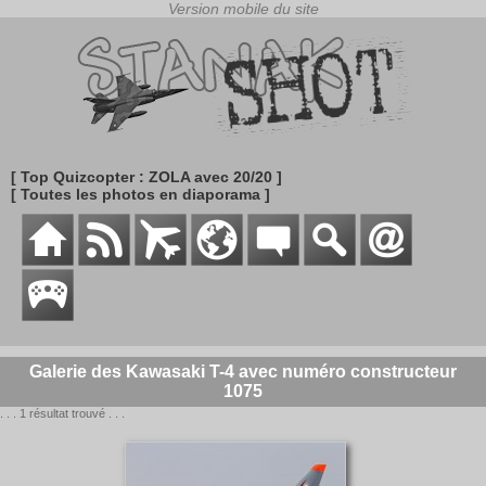
[ Top Quizcopter : ZOLA avec 20/20 ]
[ Toutes les photos en diaporama ]
Galerie des Kawasaki T-4 avec numéro constructeur
1075
. . . 1 résultat trouvé . . .