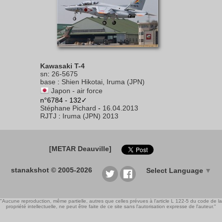
Kawasaki T-4
sn
:
26-5675
base
:
Shien Hikotai, Iruma (JPN)
Japon - air force
n°6784 - 132✓
Stéphane Pichard
-
16.04.2013
RJTJ
:
Iruma (JPN) 2013
[METAR Deauville]
stanakshot © 2005-2026
Select Language
▼
"Aucune reproduction, même partielle, autres que celles prévues à l'article L 122-5 du code de la
propriété intellectuelle, ne peut être faite de ce site sans l'autorisation expresse de l'auteur."