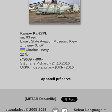
Kamov Ka-27PL
sn
:
03 red
base
:
State Aviation Museum, Kiev-
Zhuliany (UKR)
Ukraine - navy
n°9639 - 400✓
Stéphane Pichard
-
24.10.2016
UKKK
:
Kiev-Zhuliany (UKR) 2016
appareil préservé
[METAR Deauville]
stanakshot © 2005-2026
Select Language
▼