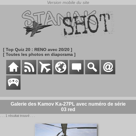
[ Top Quiz 20 : RENO avec 20/20 ]
[ Toutes les photos en diaporama ]
Galerie des Kamov Ka-27PL avec numéro de série
03 red
. . . 1 résultat trouvé . . .