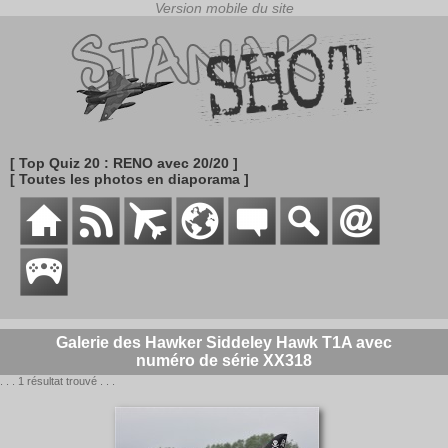
[ Top Quiz 20 : RENO avec 20/20 ]
[ Toutes les photos en diaporama ]
Galerie des Hawker Siddeley Hawk T1A avec
numéro de série XX318
. . . 1 résultat trouvé . . .