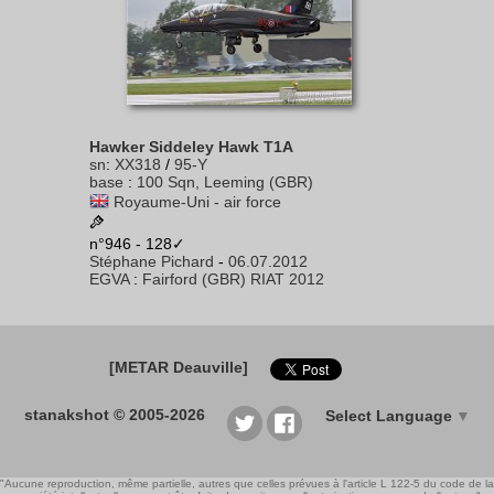
Hawker Siddeley Hawk T1A
sn
:
XX318
/
95-Y
base
:
100 Sqn, Leeming (GBR)
Royaume-Uni - air force
n°946 - 128✓
Stéphane Pichard
-
06.07.2012
EGVA
:
Fairford (GBR) RIAT 2012
[METAR Deauville]
stanakshot © 2005-2026
Select Language
▼
"Aucune reproduction, même partielle, autres que celles prévues à l'article L 122-5 du code de la