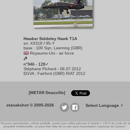
Hawker Siddeley Hawk T1A
sn
:
XX318
/
95-Y
base
:
100 Sqn, Leeming (GBR)
Royaume-Uni - air force
n°946 - 128✓
Stéphane Pichard
-
06.07.2012
EGVA
:
Fairford (GBR) RIAT 2012
[METAR Deauville]
stanakshot © 2005-2026
Select Language
▼
"Aucune reproduction, même partielle, autres que celles prévues à l'article L 122-5 du code de la
propriété intellectuelle, ne peut être faite de ce site sans l'autorisation expresse de l'auteur."