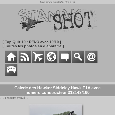
[ Top Quiz 10 : RENO avec 10/10 ]
[ Toutes les photos en diaporama ]
Galerie des Hawker Siddeley Hawk T1A avec
numéro constructeur 312143/160
. . . 1 résultat trouvé . . .