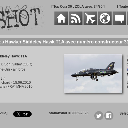
[ Top Quiz 30 : ZOLA avec 34/30 ]
[ Tout
des Hawker Siddeley Hawk T1A avec numéro constructeur 3
ddeley Hawk T1A
R) Sqn, Valley (GBR)
-Uni - air force
219✓
ichard
-
18.06.2010
éans (FRA) MNA 2010
ille]
stanakshot © 2005-2026
Sele