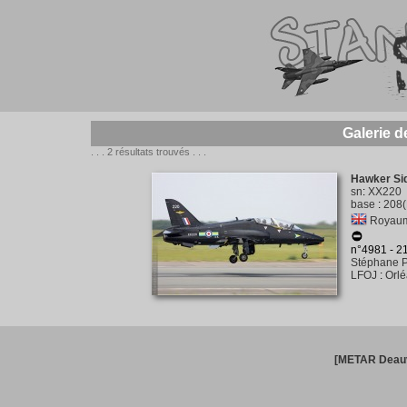
Galerie 
. . . 2 résultats trouvés . . .
Hawker Si
sn
:
XX220
base
:
208(
Royaume
n°4981 - 
Stéphane P
LFOJ
:
Orl
[METAR Deauv