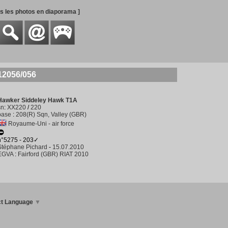
es les photos en diaporama ]
12056/056
Hawker Siddeley Hawk T1A
sn
:
XX220
/
220
base
:
208(R) Sqn, Valley (GBR)
Royaume-Uni - air force
n°5275 - 203✓
Stéphane Pichard
-
15.07.2010
EGVA
:
Fairford (GBR) RIAT 2010
ct Language
▼