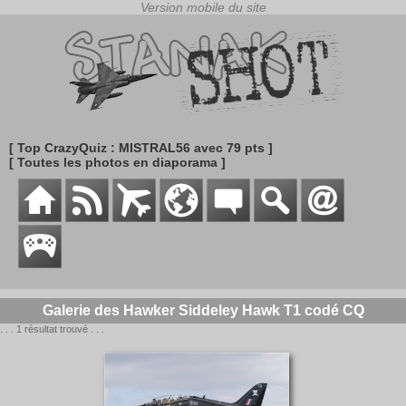
[ Top CrazyQuiz : MISTRAL56 avec 79 pts ]
[ Toutes les photos en diaporama ]
Galerie des Hawker Siddeley Hawk T1 codé CQ
. . . 1 résultat trouvé . . .