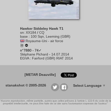
Hawker Siddeley Hawk T1
sn
:
XX184
/
CQ
base
:
100 Sqn, Leeming (GBR)
Royaume-Uni - air force
n°7880 - 74✓
Stéphane Pichard
-
14.07.2014
EGVA
:
Fairford (GBR) RIAT 2014
[METAR Deauville]
stanakshot © 2005-2026
Select Language
▼
"Aucune reproduction, même partielle, autres que celles prévues à l'article L 122-5 du code de la
propriété intellectuelle, ne peut être faite de ce site sans l'autorisation expresse de l'auteur."