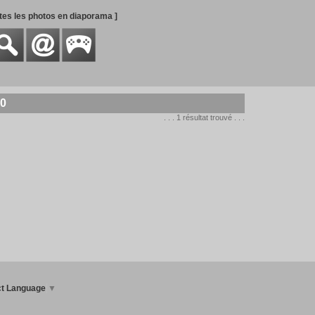
utes les photos en diaporama ]
40
. . . 1 résultat trouvé . . .
ct Language
▼