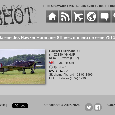
[ Top CrazyQuiz : MISTRAL56 avec 79 pts ]
[ To
alerie des Hawker Hurricane XII avec numéro de série Z51
Hawker Hurricane XII
sn
:
Z5140
/
G-HURI
base
:
Duxford (GBR)
Royaume-Uni
☆☆☆
n°514 - 672✓
Stéphane Pichard
-
13.06.1999
LFAS
:
Falaise (FRA) 1999
ille]
stanakshot © 2005-2026
Sele