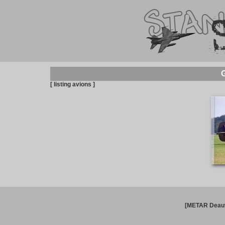
G
[ listing avions ]
[METAR Deauv