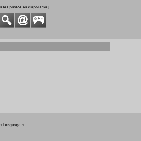
es les photos en diaporama ]
ct Language
▼