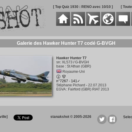
[ Top Quiz 1930 : RENO avec 10/10 ]
[ Tout
Galerie des Hawker Hunter T7 codé G-BVGH
Hawker Hunter T7
sn
:
XL573
/
G-BVGH
base
:
St Athan (GBR)
Royaume-Uni
n°7267 - 141✓
Stéphane Pichard
-
22.07.2013
EGVA
:
Fairford (GBR) RIAT 2013
ille]
stanakshot © 2005-2026
Sele