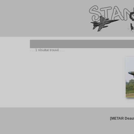
. . . 1 résultat trouvé . . .
[METAR Deauv