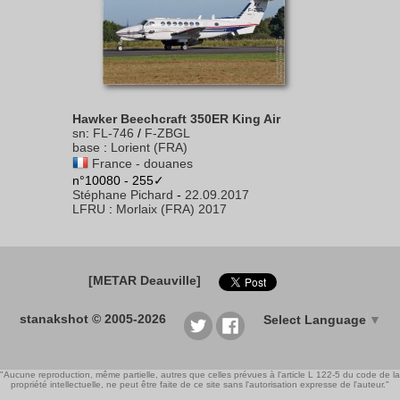
Hawker Beechcraft 350ER King Air
sn
:
FL-746
/
F-ZBGL
base
:
Lorient (FRA)
France - douanes
n°10080 - 255✓
Stéphane Pichard
-
22.09.2017
LFRU
:
Morlaix (FRA) 2017
[METAR Deauville]
stanakshot © 2005-2026
Select Language
▼
"Aucune reproduction, même partielle, autres que celles prévues à l'article L 122-5 du code de la
propriété intellectuelle, ne peut être faite de ce site sans l'autorisation expresse de l'auteur."