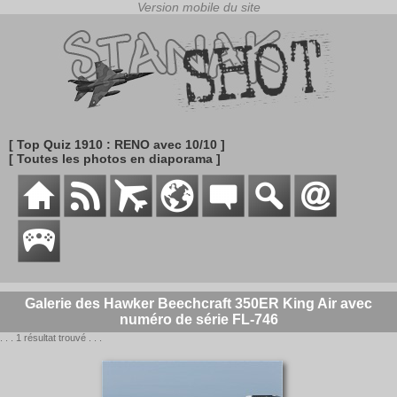
[ Top Quiz 1910 : RENO avec 10/10 ]
[ Toutes les photos en diaporama ]
Galerie des Hawker Beechcraft 350ER King Air avec
numéro de série FL-746
. . . 1 résultat trouvé . . .