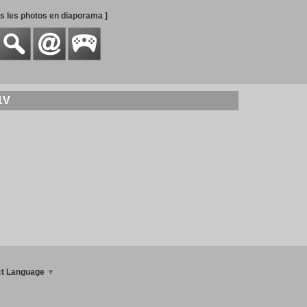
es les photos en diaporama ]
1V
ct Language
▼