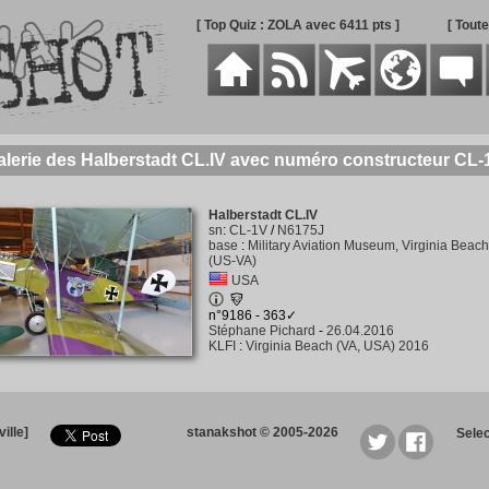
[ Top Quiz : ZOLA avec 6411 pts ]
[ Tout
alerie des Halberstadt CL.IV avec numéro constructeur CL-
Halberstadt CL.IV
sn
:
CL-1V
/
N6175J
base
:
Military Aviation Museum, Virginia Beach
(US-VA)
USA
n°9186 - 363✓
Stéphane Pichard
-
26.04.2016
KLFI
:
Virginia Beach (VA, USA) 2016
ille]
stanakshot © 2005-2026
Sele