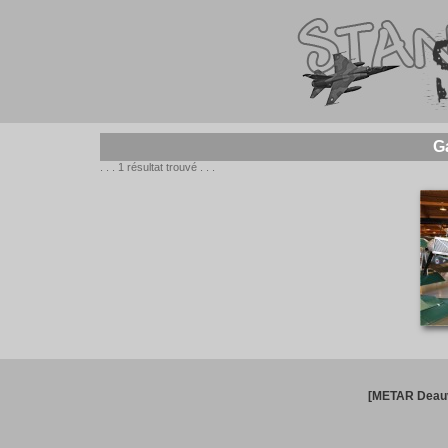
G
. . . 1 résultat trouvé . . .
[METAR Deauv