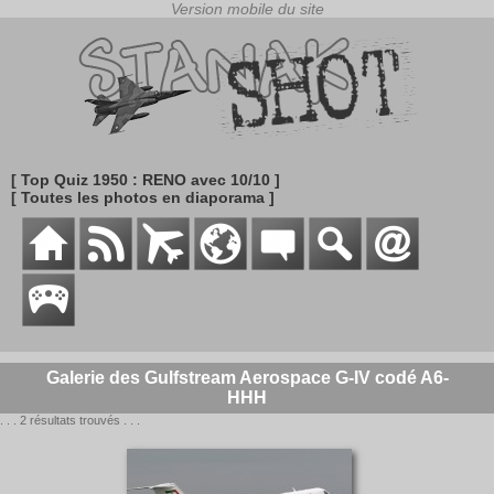
[ Top Quiz 1950 : RENO avec 10/10 ]
[ Toutes les photos en diaporama ]
Galerie des Gulfstream Aerospace G-IV codé A6-
HHH
. . . 2 résultats trouvés . . .