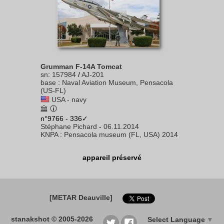
Grumman F-14A Tomcat
sn
:
157984
/
AJ-201
base
:
Naval Aviation Museum, Pensacola
(US-FL)
USA - navy
n°9766 - 336✓
Stéphane Pichard
-
06.11.2014
KNPA
:
Pensacola museum (FL, USA) 2014
appareil préservé
[METAR Deauville]
stanakshot © 2005-2026
Select Language
▼