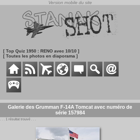
[ Top Quiz 1950 : RENO avec 10/10 ]
[ Toutes les photos en diaporama ]
Galerie des Grumman F-14A Tomcat avec numéro de
série 157984
. . . 1 résultat trouvé . . .