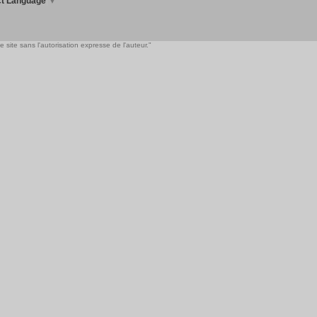
ct Language
▼
 site sans l'autorisation expresse de l'auteur."