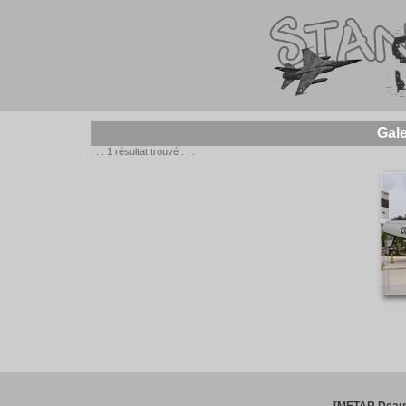
Gal
. . . 1 résultat trouvé . . .