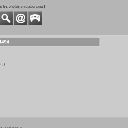
es les photos en diaporama ]
4494
FL)