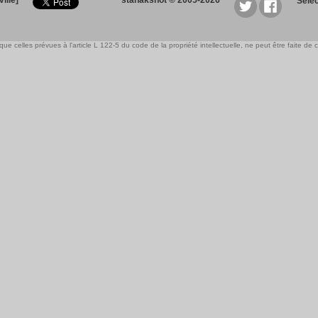
ille]
stanakshot © 2005-2026
Sele
e celles prévues à l'article L 122-5 du code de la propriété intellectuelle, ne peut être faite de ce