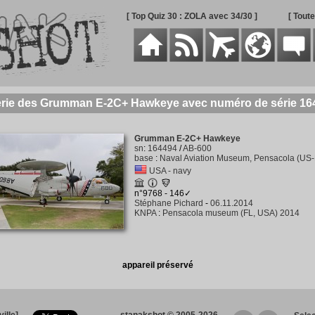
[ Top Quiz 30 : ZOLA avec 34/30 ]
[ Tout
erie des Grumman E-2C+ Hawkeye avec numéro de série 16
Grumman E-2C+ Hawkeye
sn
:
164494
/
AB-600
base
:
Naval Aviation Museum, Pensacola (US-
USA - navy
n°9768 - 146✓
Stéphane Pichard
-
06.11.2014
KNPA
:
Pensacola museum (FL, USA) 2014
appareil préservé