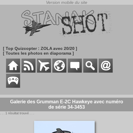
[ Top Quizcopter : ZOLA avec 20/20 ]
[ Toutes les photos en diaporama ]
Galerie des Grumman E-2C Hawkeye avec numéro
de série 34-3453
. . . 1 résultat trouvé . . .