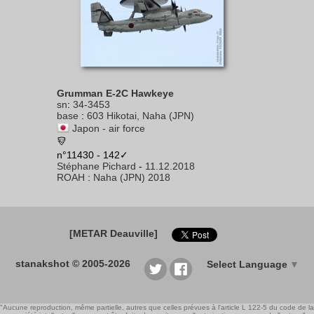
Grumman E-2C Hawkeye
sn
:
34-3453
base
:
603 Hikotai, Naha (JPN)
Japon - air force
n°11430 - 142✓
Stéphane Pichard
-
11.12.2018
ROAH
:
Naha (JPN) 2018
[METAR Deauville]
stanakshot © 2005-2026
Select Language
▼
"Aucune reproduction, même partielle, autres que celles prévues à l'article L 122-5 du code de la