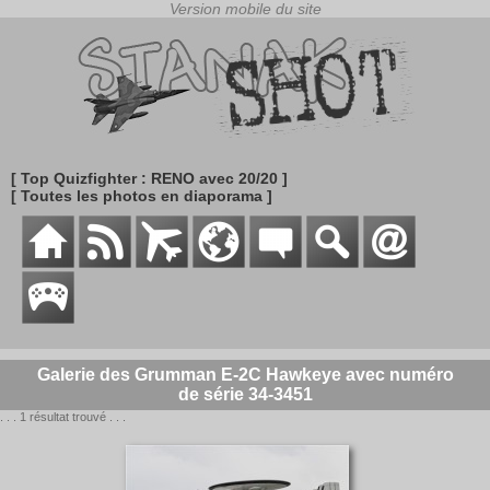
[ Top Quizfighter : RENO avec 20/20 ]
[ Toutes les photos en diaporama ]
Galerie des Grumman E-2C Hawkeye avec numéro
de série 34-3451
. . . 1 résultat trouvé . . .