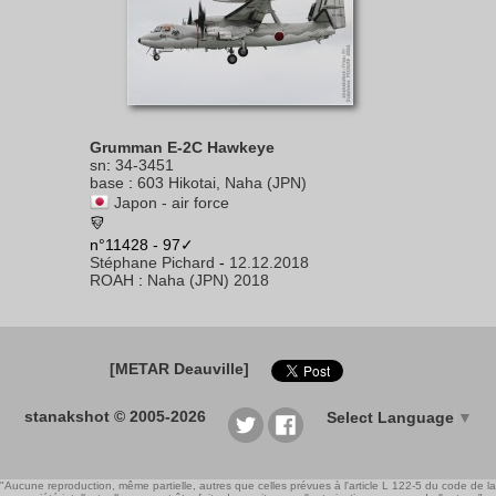
Grumman E-2C Hawkeye
sn
:
34-3451
base
:
603 Hikotai, Naha (JPN)
Japon - air force
n°11428 - 97✓
Stéphane Pichard
-
12.12.2018
ROAH
:
Naha (JPN) 2018
[METAR Deauville]
stanakshot © 2005-2026
Select Language
▼
"Aucune reproduction, même partielle, autres que celles prévues à l'article L 122-5 du code de la