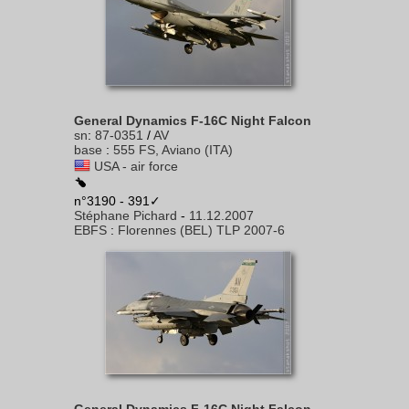
General Dynamics F-16C Night Falcon
sn
:
87-0351
/
AV
base
:
555 FS, Aviano (ITA)
USA - air force
n°3190 - 391✓
Stéphane Pichard
-
11.12.2007
EBFS
:
Florennes (BEL) TLP 2007-6