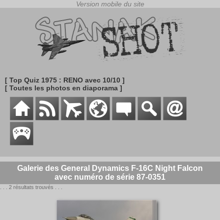
[ Top Quiz 1975 : RENO avec 10/10 ]
[ Toutes les photos en diaporama ]
Galerie des General Dynamics F-16C Night Falcon
avec numéro de série 87-0351
. . . 2 résultats trouvés . . .