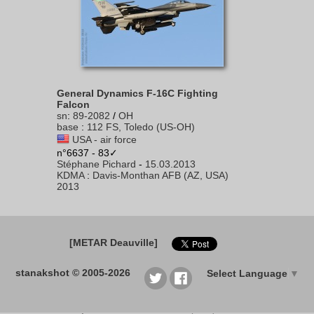
General Dynamics F-16C Fighting
Falcon
sn
:
89-2082
/
OH
base
:
112 FS, Toledo (US-OH)
USA - air force
n°6637 - 83✓
Stéphane Pichard
-
15.03.2013
KDMA
:
Davis-Monthan AFB (AZ, USA)
2013
[METAR Deauville]
stanakshot © 2005-2026
Select Language
▼