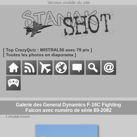
[ Top CrazyQuiz : MISTRAL56 avec 79 pts ]
[ Toutes les photos en diaporama ]
Galerie des General Dynamics F-16C Fighting
Falcon avec numéro de série 89-2082
. . . 1 résultat trouvé . . .