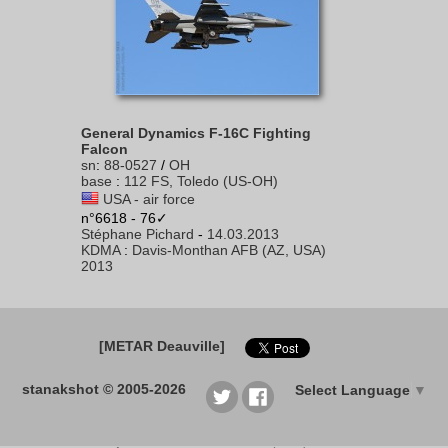
General Dynamics F-16C Fighting
Falcon
sn
:
88-0527
/
OH
base
:
112 FS, Toledo (US-OH)
USA - air force
n°6618 - 76✓
Stéphane Pichard
-
14.03.2013
KDMA
:
Davis-Monthan AFB (AZ, USA)
2013
[METAR Deauville]
stanakshot © 2005-2026
Select Language
▼