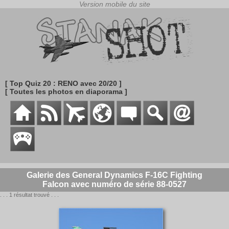
[ Top Quiz 20 : RENO avec 20/20 ]
[ Toutes les photos en diaporama ]
Galerie des General Dynamics F-16C Fighting
Falcon avec numéro de série 88-0527
. . . 1 résultat trouvé . . .