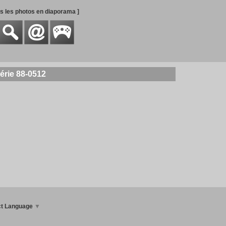
es les photos en diaporama ]
érie 88-0512
ct Language
▼