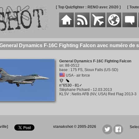
[ Top Quizfighter : RENO avec 20/20 ]
[ Tout
 General Dynamics F-16C Fighting Falcon avec numéro de s
General Dynamics F-16C Fighting Falcon
sn
:
88-0512
base
:
175 FS, Sioux Falls (US-SD)
USA - air force
n°6530 - 81✓
Stéphane Pichard
-
12.03.2013
KLSV
:
Nellis AFB (NV, USA) Red Flag 2013-3
ille]
stanakshot © 2005-2026
Sele