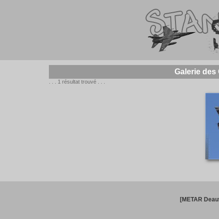
Galerie des
. . . 1 résultat trouvé . . .
[METAR Deauv