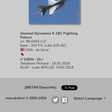
General Dynamics F-16C Fighting
Falcon
sn
:
88-0493
/
LF
base
:
310 FS, Luke (US-AZ)
USA - air force
n°10894 - 55✓
Stéphane Pichard
-
18.03.2018
KLUF
:
Luke AFB (AZ, USA) 2018
[METAR Deauville]
stanakshot © 2005-2026
Select Language
▼