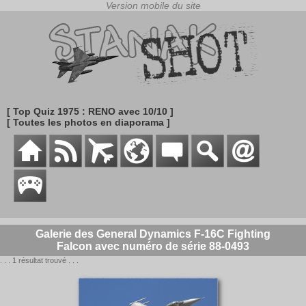
[ Top Quiz 1975 : RENO avec 10/10 ]
[ Toutes les photos en diaporama ]
Galerie des General Dynamics F-16C Fighting
Falcon avec numéro de série 88-0493
. . . 1 résultat trouvé . . .