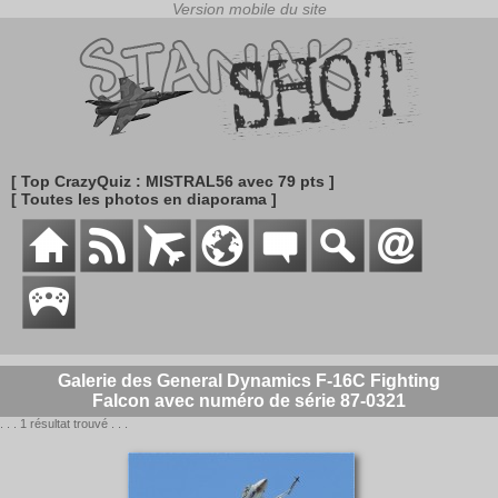
[ Top CrazyQuiz : MISTRAL56 avec 79 pts ]
[ Toutes les photos en diaporama ]
Galerie des General Dynamics F-16C Fighting
Falcon avec numéro de série 87-0321
. . . 1 résultat trouvé . . .