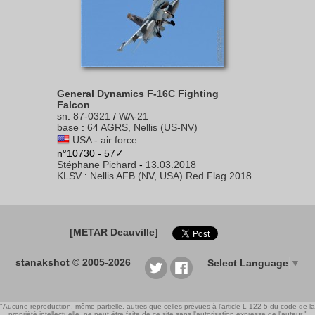
General Dynamics F-16C Fighting
Falcon
sn
:
87-0321
/
WA-21
base
:
64 AGRS, Nellis (US-NV)
USA - air force
n°10730 - 57✓
Stéphane Pichard
-
13.03.2018
KLSV
:
Nellis AFB (NV, USA) Red Flag 2018
[METAR Deauville]
stanakshot © 2005-2026
Select Language
▼
"Aucune reproduction, même partielle, autres que celles prévues à l'article L 122-5 du code de la
propriété intellectuelle, ne peut être faite de ce site sans l'autorisation expresse de l'auteur."