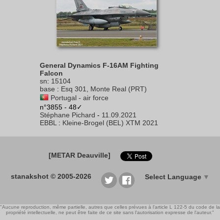
General Dynamics F-16AM Fighting
Falcon
sn
:
15104
base
:
Esq 301, Monte Real (PRT)
Portugal - air force
n°3855 - 48✓
Stéphane Pichard
-
11.09.2021
EBBL
:
Kleine-Brogel (BEL) XTM 2021
[METAR Deauville]
stanakshot © 2005-2026
Select Language
▼
"Aucune reproduction, même partielle, autres que celles prévues à l'article L 122-5 du code de la
propriété intellectuelle, ne peut être faite de ce site sans l'autorisation expresse de l'auteur."