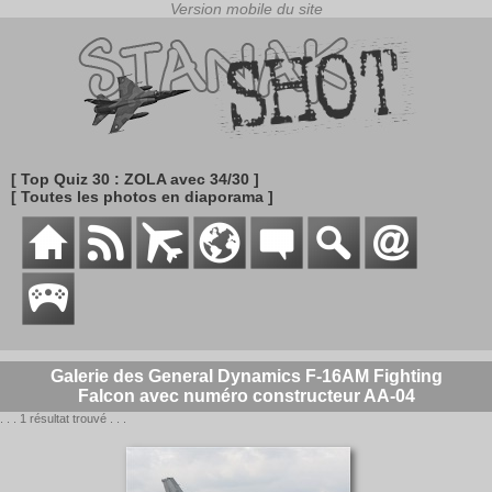
[ Top Quiz 30 : ZOLA avec 34/30 ]
[ Toutes les photos en diaporama ]
Galerie des General Dynamics F-16AM Fighting
Falcon avec numéro constructeur AA-04
. . . 1 résultat trouvé . . .