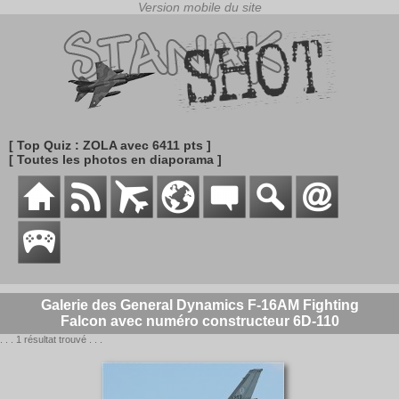
[ Top Quiz : ZOLA avec 6411 pts ]
[ Toutes les photos en diaporama ]
Galerie des General Dynamics F-16AM Fighting
Falcon avec numéro constructeur 6D-110
. . . 1 résultat trouvé . . .