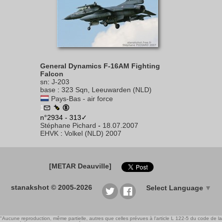
General Dynamics F-16AM Fighting
Falcon
sn
:
J-203
base
:
323 Sqn, Leeuwarden (NLD)
Pays-Bas - air force
1
n°2934 - 313✓
Stéphane Pichard
-
18.07.2007
EHVK
:
Volkel (NLD) 2007
[METAR Deauville]
stanakshot © 2005-2026
Select Language
▼
"Aucune reproduction, même partielle, autres que celles prévues à l'article L 122-5 du code de la