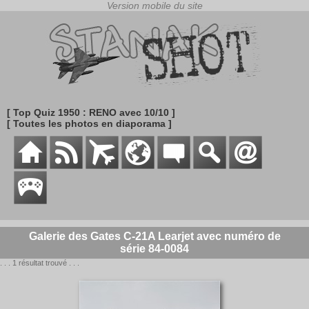
[ Top Quiz 1950 : RENO avec 10/10 ]
[ Toutes les photos en diaporama ]
Galerie des Gates C-21A Learjet avec numéro de
série 84-0084
. . . 1 résultat trouvé . . .