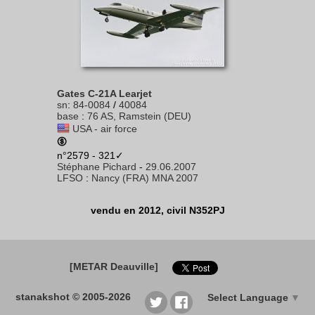
Gates C-21A Learjet
sn
:
84-0084
/
40084
base
:
76 AS, Ramstein (DEU)
USA - air force
n°2579 - 321✓
Stéphane Pichard
-
29.06.2007
LFSO
:
Nancy (FRA) MNA 2007
vendu en 2012, civil N352PJ
[METAR Deauville]
stanakshot © 2005-2026
Select Language
▼