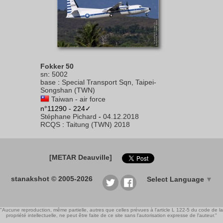
Fokker 50
sn
:
5002
base
:
Special Transport Sqn, Taipei-
Songshan (TWN)
Taiwan - air force
n°11290 - 224✓
Stéphane Pichard
-
04.12.2018
RCQS
:
Taitung (TWN) 2018
[METAR Deauville]
stanakshot © 2005-2026
Select Language
▼
"Aucune reproduction, même partielle, autres que celles prévues à l'article L 122-5 du code de la
propriété intellectuelle, ne peut être faite de ce site sans l'autorisation expresse de l'auteur."