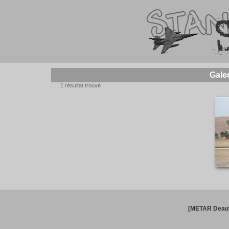
Gale
. . . 1 résultat trouvé . . .
[METAR Deauv