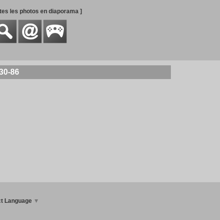
utes les photos en diaporama ]
30-86
ct Language
▼