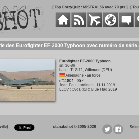
[ Top CrazyQuiz : MISTRAL56 avec 79 pts ]
[ To
rie des Eurofighter EF-2000 Typhoon avec numéro de série 
Eurofighter EF-2000 Typhoon
sn
:
30-86
base
:
TLG 71, Wittmund (DEU)
Allemagne - air force
n°11804 - 95✓
Jean-Paul Lardinois
-
11.11.2019
LLOV
:
Ovda (ISR) Blue Flag 2019
ille]
stanakshot © 2005-2026
Sele