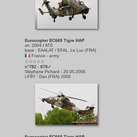
Eurocopter EC665 Tigre HAP
sn
:
2004
/
ATE
base
:
EAALAT / EFAL, Le Luc (FRA)
France - army
☆☆☆☆☆
n°782 - 878✓
Stéphane Pichard
-
20.05.2006
LFBY
:
Dax (FRA) 2006
Eurocopter EC665 Tigre HAP