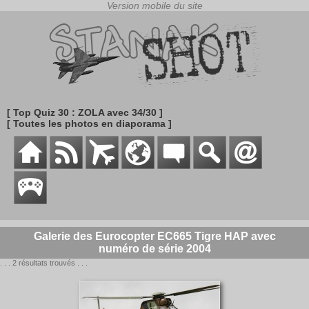
[ Top Quiz 30 : ZOLA avec 34/30 ]
[ Toutes les photos en diaporama ]
Galerie des Eurocopter EC665 Tigre HAP avec
numéro de série 2004
. . . 2 résultats trouvés . . .