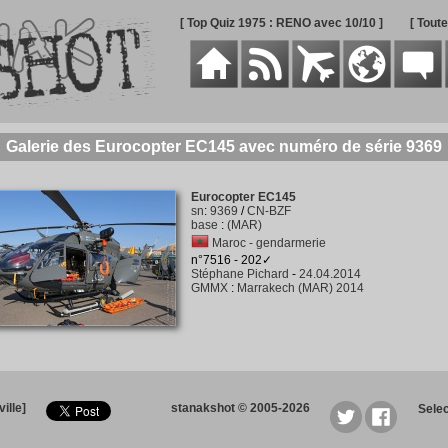
[ Top Quiz 1975 : RENO avec 10/10 ]
[ Tout
Galerie des Eurocopter EC145 avec numéro de série 9369
Eurocopter EC145
sn
:
9369
/
CN-BZF
base
:
(MAR)
Maroc - gendarmerie
n°7516 - 202✓
Stéphane Pichard
-
24.04.2014
GMMX
:
Marrakech (MAR) 2014
ille]
stanakshot © 2005-2026
Sele