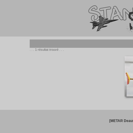
. . . 1 résultat trouvé . . .
[METAR Deauv