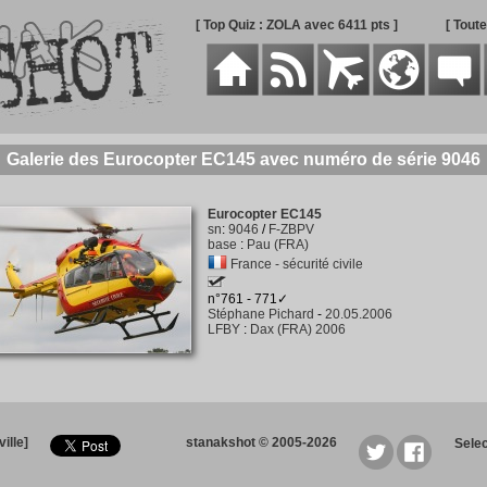
[ Top Quiz : ZOLA avec 6411 pts ]
[ Tout
Galerie des Eurocopter EC145 avec numéro de série 9046
Eurocopter EC145
sn
:
9046
/
F-ZBPV
base
:
Pau (FRA)
France - sécurité civile
n°761 - 771✓
Stéphane Pichard
-
20.05.2006
LFBY
:
Dax (FRA) 2006
ille]
stanakshot © 2005-2026
Sele