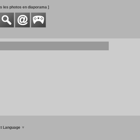
es les photos en diaporama ]
ct Language
▼