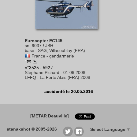
Eurocopter EC145
sn
:
9037
/
JBH
base
:
SAG, Villacoublay (FRA)
France - gendarmerie
1
n°3525 - 592✓
Stéphane Pichard
-
01.06.2008
LFFQ
:
La Ferté Alais (FRA) 2008
accidenté le 20.05.2016
[METAR Deauville]
stanakshot © 2005-2026
Select Language
▼