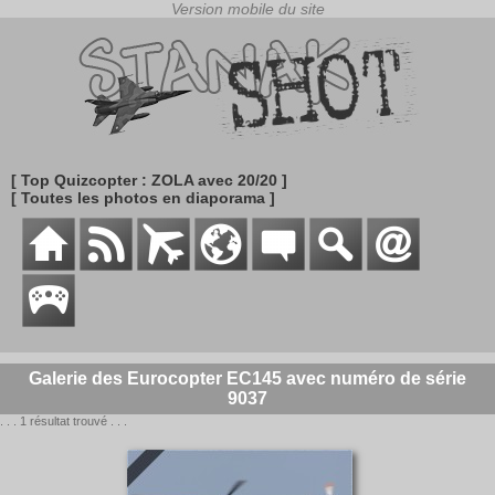
[ Top Quizcopter : ZOLA avec 20/20 ]
[ Toutes les photos en diaporama ]
Galerie des Eurocopter EC145 avec numéro de série
9037
. . . 1 résultat trouvé . . .