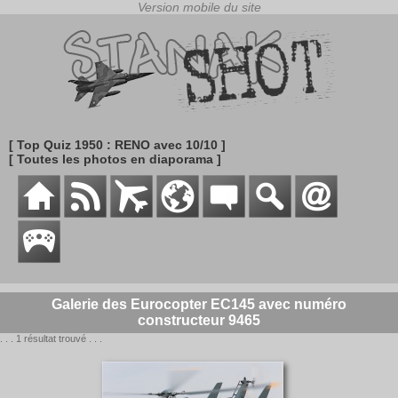
[ Top Quiz 1950 : RENO avec 10/10 ]
[ Toutes les photos en diaporama ]
Galerie des Eurocopter EC145 avec numéro
constructeur 9465
. . . 1 résultat trouvé . . .