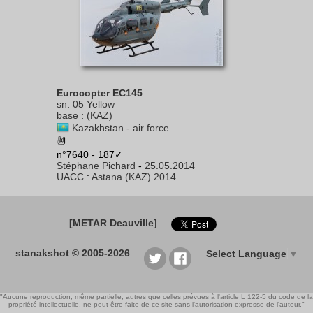
Eurocopter EC145
sn
:
05 Yellow
base
:
(KAZ)
Kazakhstan - air force
n°7640 - 187✓
Stéphane Pichard
-
25.05.2014
UACC
:
Astana (KAZ) 2014
[METAR Deauville]
stanakshot © 2005-2026
Select Language
▼
"Aucune reproduction, même partielle, autres que celles prévues à l'article L 122-5 du code de la
propriété intellectuelle, ne peut être faite de ce site sans l'autorisation expresse de l'auteur."