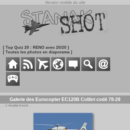
[ Top Quiz 20 : RENO avec 20/20 ]
[ Toutes les photos en diaporama ]
Galerie des Eurocopter EC120B Colibri codé 78-29
. . . 1 résultat trouvé . . .