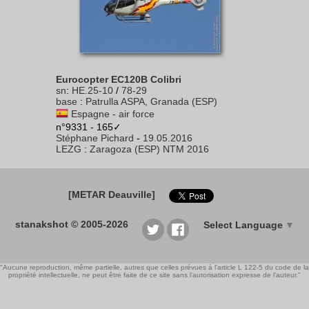
Eurocopter EC120B Colibri
sn
:
HE.25-10
/
78-29
base
:
Patrulla ASPA, Granada (ESP)
Espagne - air force
n°9331 - 165✓
Stéphane Pichard
-
19.05.2016
LEZG
:
Zaragoza (ESP) NTM 2016
[METAR Deauville]
stanakshot © 2005-2026
Select Language
▼
"Aucune reproduction, même partielle, autres que celles prévues à l'article L 122-5 du code de la
propriété intellectuelle, ne peut être faite de ce site sans l'autorisation expresse de l'auteur."