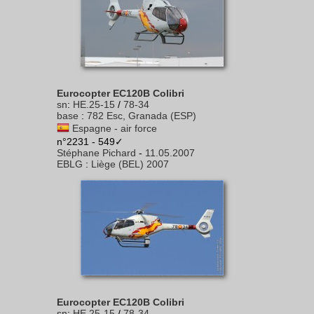
Eurocopter EC120B Colibri
sn
:
HE.25-15
/
78-34
base
:
782 Esc, Granada (ESP)
Espagne - air force
n°2231 - 549✓
Stéphane Pichard
-
11.05.2007
EBLG
:
Liège (BEL) 2007
Eurocopter EC120B Colibri
sn
:
HE.25-15
/
78-34