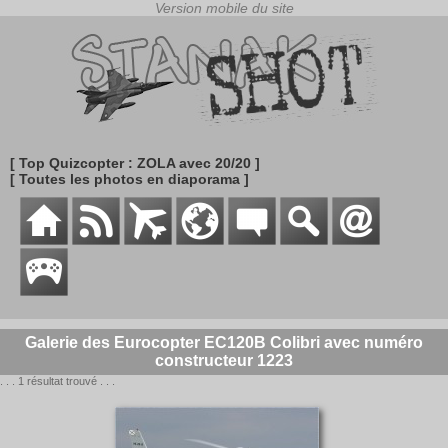
[ Top Quizcopter : ZOLA avec 20/20 ]
[ Toutes les photos en diaporama ]
Galerie des Eurocopter EC120B Colibri avec numéro
constructeur 1223
. . . 1 résultat trouvé . . .