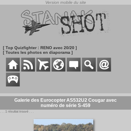
[ Top Quizfighter : RENO avec 20/20 ]
[ Toutes les photos en diaporama ]
Galerie des Eurocopter AS532U2 Cougar avec
numéro de série S-459
. . . 1 résultat trouvé . . .