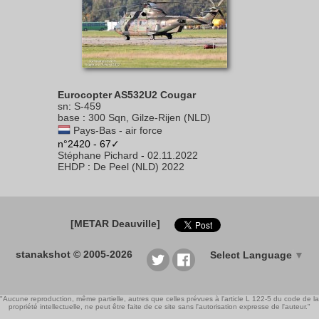
Eurocopter AS532U2 Cougar
sn
:
S-459
base
:
300 Sqn, Gilze-Rijen (NLD)
Pays-Bas - air force
n°2420 - 67✓
Stéphane Pichard
-
02.11.2022
EHDP
:
De Peel (NLD) 2022
[METAR Deauville]
stanakshot © 2005-2026
Select Language
▼
"Aucune reproduction, même partielle, autres que celles prévues à l'article L 122-5 du code de la
propriété intellectuelle, ne peut être faite de ce site sans l'autorisation expresse de l'auteur."