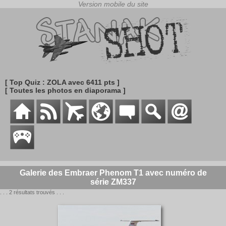
[ Top Quiz : ZOLA avec 6411 pts ]
[ Toutes les photos en diaporama ]
Galerie des Embraer Phenom T1 avec numéro de
série ZM337
. . . 2 résultats trouvés . . .