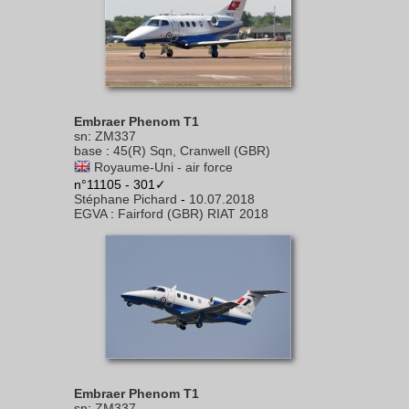
Embraer Phenom T1
sn
:
ZM337
base
:
45(R) Sqn, Cranwell (GBR)
Royaume-Uni - air force
n°11105 - 301✓
Stéphane Pichard
-
10.07.2018
EGVA
:
Fairford (GBR) RIAT 2018
Embraer Phenom T1
sn
:
ZM337