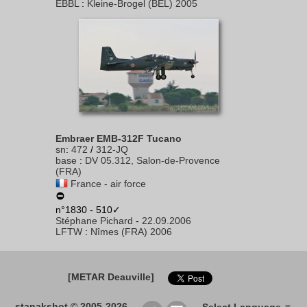
EBBL
:
Kleine-Brogel (BEL) 2005
Embraer EMB-312F Tucano
sn
:
472
/
312-JQ
base
:
DV 05.312, Salon-de-Provence
(FRA)
France - air force
n°1830 - 510✓
Stéphane Pichard
-
22.09.2006
LFTW
:
Nîmes (FRA) 2006
[METAR Deauville]
stanakshot © 2005-2026