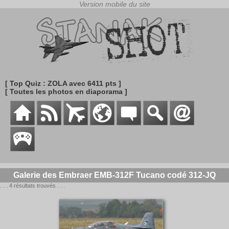
[ Top Quiz : ZOLA avec 6411 pts ]
[ Toutes les photos en diaporama ]
Galerie des Embraer EMB-312F Tucano codé 312-JQ
. . . 4 résultats trouvés . . .