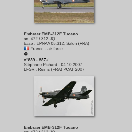
Embraer EMB-312F Tucano
sn
:
472
/
312-JQ
base
:
EPNAA 05.312, Salon (FRA)
France - air force
n°889 - 887✓
Stéphane Pichard
-
04.10.2007
LFSR
:
Reims (FRA) PCAT 2007
Embraer EMB-312F Tucano