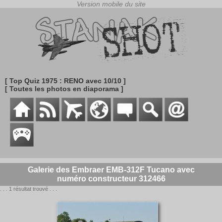
[ Top Quiz 1975 : RENO avec 10/10 ]
[ Toutes les photos en diaporama ]
Galerie des Embraer EMB-312F Tucano avec
numéro constructeur 312466
. . . 1 résultat trouvé . . .