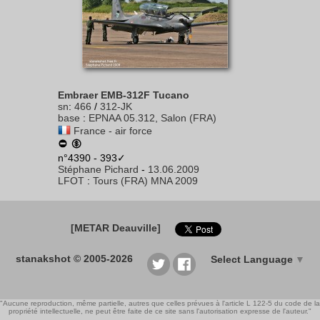
Embraer EMB-312F Tucano
sn
:
466
/
312-JK
base
:
EPNAA 05.312, Salon (FRA)
France - air force
n°4390 - 393✓
Stéphane Pichard
-
13.06.2009
LFOT
:
Tours (FRA) MNA 2009
[METAR Deauville]
stanakshot © 2005-2026
Select Language
▼
"Aucune reproduction, même partielle, autres que celles prévues à l'article L 122-5 du code de la
propriété intellectuelle, ne peut être faite de ce site sans l'autorisation expresse de l'auteur."