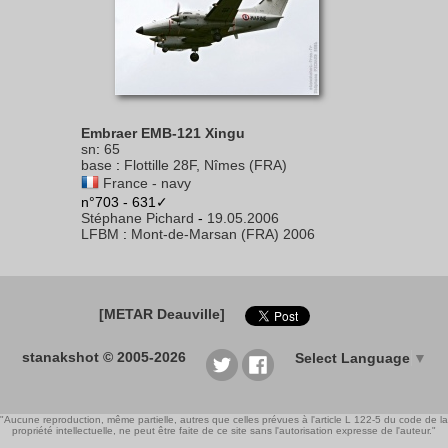
Embraer EMB-121 Xingu
sn
:
65
base
:
Flottille 28F, Nîmes (FRA)
France - navy
n°703 - 631✓
Stéphane Pichard
-
19.05.2006
LFBM
:
Mont-de-Marsan (FRA) 2006
[METAR Deauville]
stanakshot © 2005-2026
Select Language
▼
"Aucune reproduction, même partielle, autres que celles prévues à l'article L 122-5 du code de la
propriété intellectuelle, ne peut être faite de ce site sans l'autorisation expresse de l'auteur."