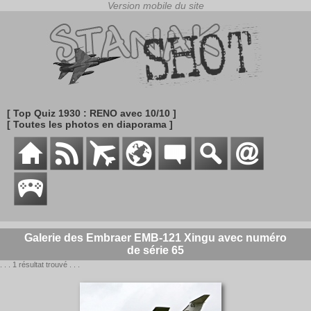
[ Top Quiz 1930 : RENO avec 10/10 ]
[ Toutes les photos en diaporama ]
Galerie des Embraer EMB-121 Xingu avec numéro
de série 65
. . . 1 résultat trouvé . . .