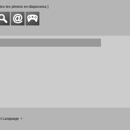
utes les photos en diaporama ]
ct Language
▼