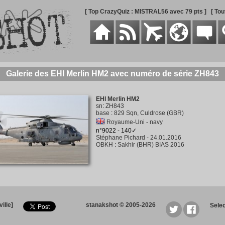
[ Top CrazyQuiz : MISTRAL56 avec 79 pts ]
[ To
Galerie des EHI Merlin HM2 avec numéro de série ZH843
EHI Merlin HM2
sn
:
ZH843
base
:
829 Sqn, Culdrose (GBR)
Royaume-Uni - navy
n°9022 - 140✓
Stéphane Pichard
-
24.01.2016
OBKH
:
Sakhir (BHR) BIAS 2016
ille]
stanakshot © 2005-2026
Sele