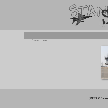
. . . 1 résultat trouvé . . .
[METAR Deauv