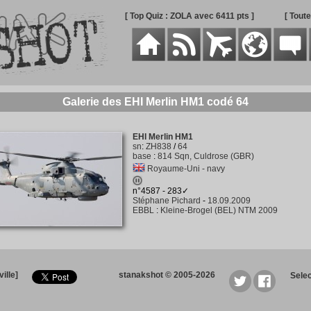
[ Top Quiz : ZOLA avec 6411 pts ]
[ Tout
Galerie des EHI Merlin HM1 codé 64
EHI Merlin HM1
sn
:
ZH838
/
64
base
:
814 Sqn, Culdrose (GBR)
Royaume-Uni - navy
n°4587 - 283✓
Stéphane Pichard
-
18.09.2009
EBBL
:
Kleine-Brogel (BEL) NTM 2009
ille]
stanakshot © 2005-2026
Sele