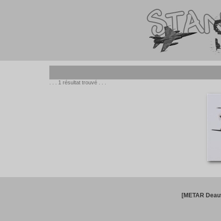
. . . 1 résultat trouvé . . .
[METAR Deauv