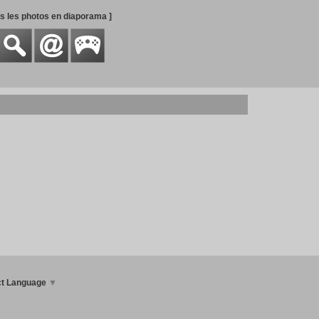
es les photos en diaporama ]
ct Language
▼