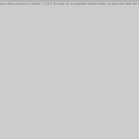
e celles prévues à l'article L 122-5 du code de la propriété intellectuelle, ne peut être faite de ce