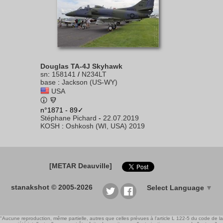
Douglas TA-4J Skyhawk
sn
:
158141
/
N234LT
base
:
Jackson (US-WY)
USA
n°1871 - 89✓
Stéphane Pichard
-
22.07.2019
KOSH
:
Oshkosh (WI, USA) 2019
[METAR Deauville]
stanakshot © 2005-2026
Select Language
▼
"Aucune reproduction, même partielle, autres que celles prévues à l'article L 122-5 du code de la