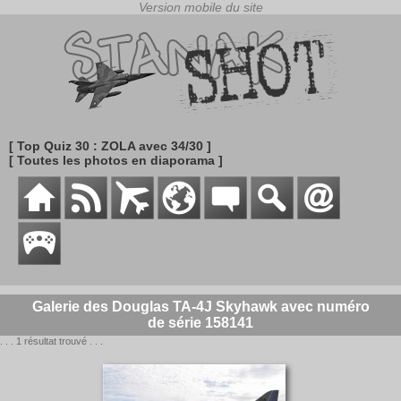
[ Top Quiz 30 : ZOLA avec 34/30 ]
[ Toutes les photos en diaporama ]
Galerie des Douglas TA-4J Skyhawk avec numéro
de série 158141
. . . 1 résultat trouvé . . .